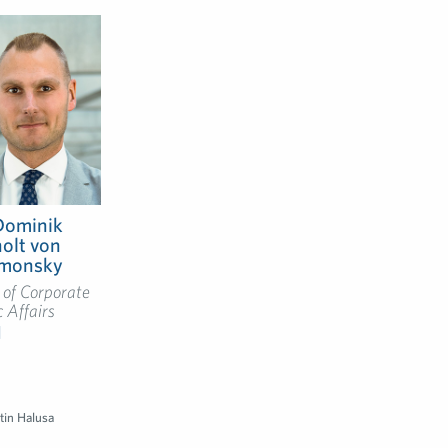
Dominik
olt von
imonsky
of Corporate
c Affairs