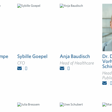
empe
Sybille Goepel
Anja Baudisch
Dr. 
Vorh
CFO
Head of Healthcare
Sch
Head 
Publi