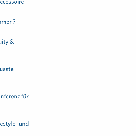
ccessoire
ehmen?
uity &
usste
nferenz für
festyle- und