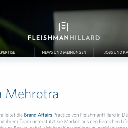
XPERTISE
NEWS UND MEINUNGEN
JOBS UND KA
a Mehrotra
a leitet die
Brand Affairs
Practice von FleishmanHillard in De
 ihrem Team unterstützt sie Marken aus den Bereichen Lifes
 und Beauty dabei, sich kanalübergreifend zu positionieren 