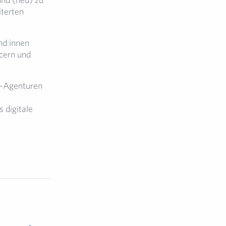
iterten
nd:innen
ncern und
k-Agenturen
 digitale