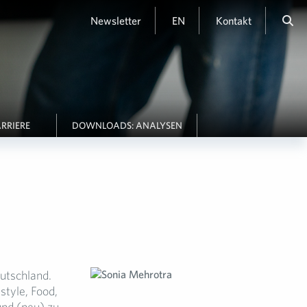
Newsletter
EN
Kontakt
RRIERE
DOWNLOADS: ANALYSEN
utschland.
tyle, Food,
und (neu) zu