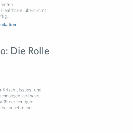
alenten
f Healthcare, übernimmt
tig...
nikation
: Die Rolle
r Krisen-, Issues- und
Technologie verändert
ität der heutigen
 bei zunehmend....