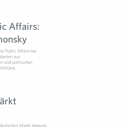
c Affairs:
imonsky
e Public Affairs bei
ndanten aus
n und politischen
Hillard...
ärkt
deutschen Markt bekannt,