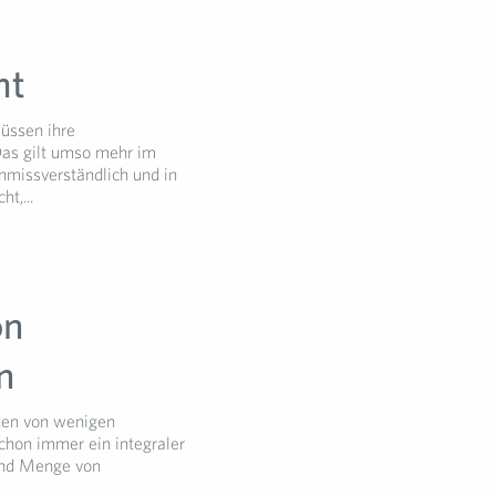
mt
müssen ihre
Das gilt umso mehr im
unmissverständlich und in
t,...
on
n
den von wenigen
schon immer ein integraler
und Menge von