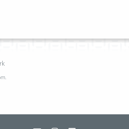
rk
om.