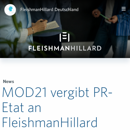
FleishmanHillard Deutschland
News
MOD21 vergibt PR-
Etat an
FleishmanHillard