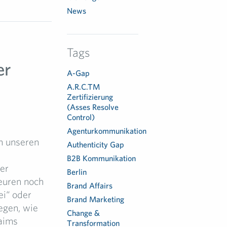
News
Tags
er
A-Gap
A.R.C.TM
Zertifizierung
(Asses Resolve
Control)
Agenturkommunikation
n unseren
Authenticity Gap
B2B Kommunikation
er
Berlin
euren noch
Brand Affairs
ei“ oder
Brand Marketing
egen, wie
Change &
aims
Transformation