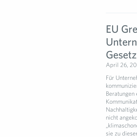
EU Gre
Untern
Gesetze
April 26, 2
Für Unterne
kommunizier
Beratungen 
Kommunikati
Nachhaltigk
nicht angeko
„klimaschone
sie zu dies