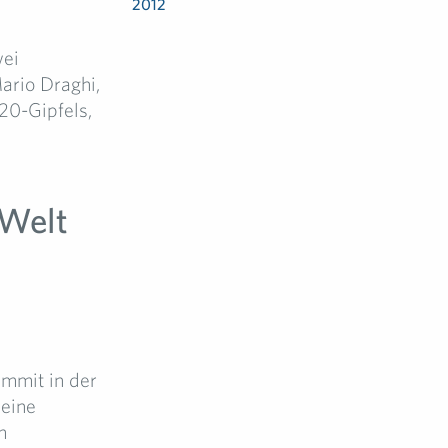
2012
wei
ario Draghi,
20-Gipfels,
-Welt
ummit in der
 eine
m