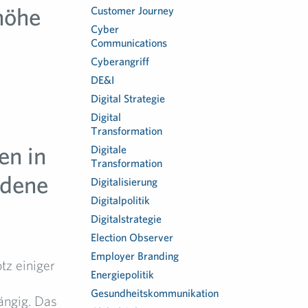
höhe
Customer Journey
Cyber
Communications
Cyberangriff
DE&I
Digital Strategie
Digital
Transformation
en in
Digitale
Transformation
edene
Digitalisierung
Digitalpolitik
Digitalstrategie
Election Observer
Employer Branding
tz einiger
Energiepolitik
Gesundheitskommunikation
ängig. Das