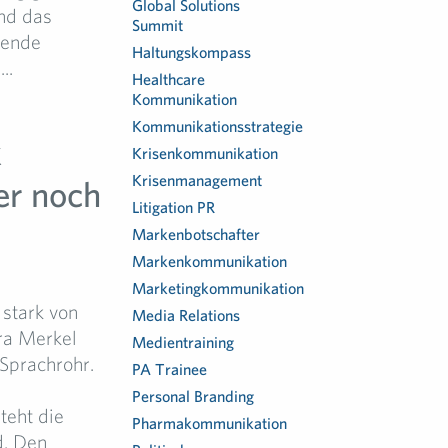
Global Solutions
und das
Summit
rende
Haltungskompass
..
Healthcare
Kommunikation
Kommunikationsstrategie
k
Krisenkommunikation
Krisenmanagement
er noch
Litigation PR
Markenbotschafter
Markenkommunikation
Marketingkommunikation
stark von
Media Relations
ra Merkel
Medientraining
Sprachrohr.
PA Trainee
Personal Branding
teht die
Pharmakommunikation
d. Den