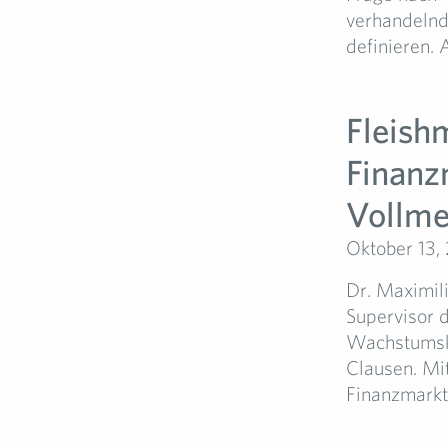
verhandelnd
definieren. A
Fleish
Finanz
Vollme
Oktober 13,
Dr. Maximil
Supervisor d
Wachstumsku
Clausen. Mi
Finanzmarktp