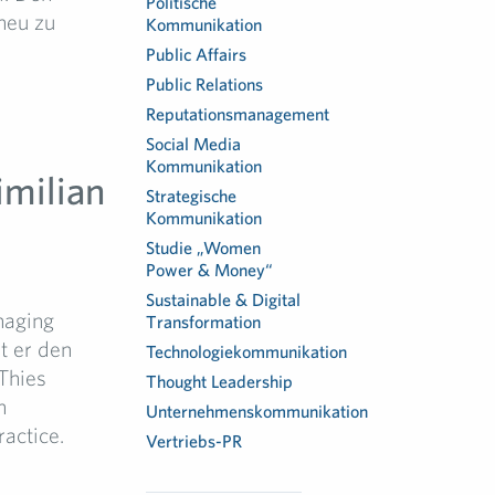
Politische
neu zu
Kommunikation
Public Affairs
Public Relations
Reputationsmanagement
Social Media
Kommunikation
imilian
Strategische
Kommunikation
Studie „Women
Power & Money“
Sustainable & Digital
naging
Transformation
t er den
Technologiekommunikation
Thies
Thought Leadership
n
Unternehmenskommunikation
ractice.
Vertriebs-PR