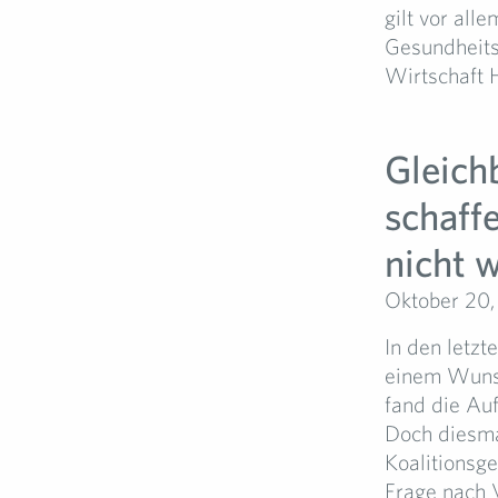
gilt vor all
Gesundheits
Wirtschaft 
Gleich
schaff
nicht w
Oktober 20,
In den letz
einem Wunsc
fand die Au
Doch diesma
Koalitionsg
Frage nach 