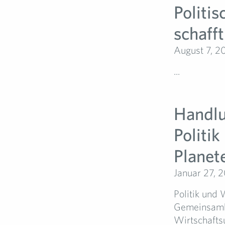
Politi
schaff
August 7, 2
...
Handlu
Politi
Planet
Januar 27, 
Politik und 
Gemeinsamke
Wirtschafts