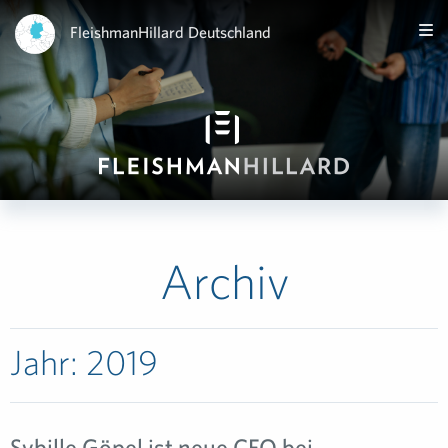
FleishmanHillard Deutschland
Archiv
Jahr:
2019
Sybille Göpel ist neue CFO bei