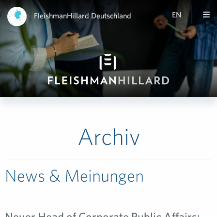
EN
FleishmanHillard Deutschland
Archiv
News & Meinungen
Neuer Head of Corporate Public Affairs: