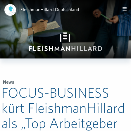
FleishmanHillard Deutschland
News
FOCUS-BUSINESS
kürt FleishmanHillard
als „Top Arbeitgeber