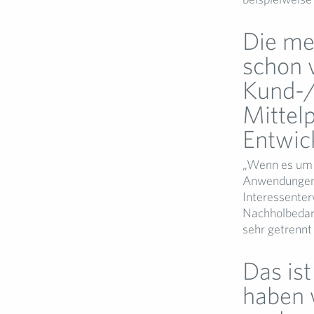
Die me
schon v
Kund-/
Mittelp
Entwic
„Wenn es um P
Anwendungen g
Interessenter
Nachholbedar
sehr getrennt
Das is
haben 