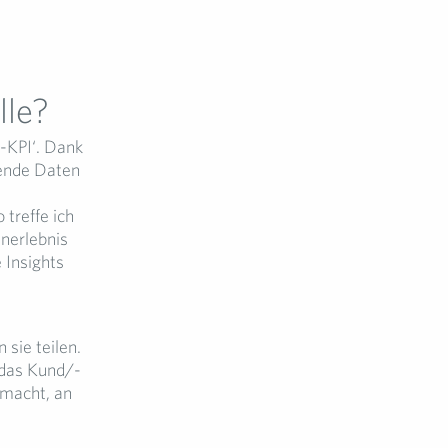
lle?
-KPI‘. Dank
rende Daten
treffe ich
nerlebnis
 Insights
sie teilen.
 das Kund/-
 macht, an