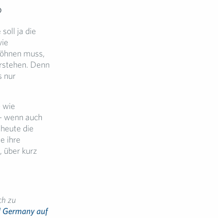
?
soll ja die
wie
ewöhnen muss,
erstehen. Denn
s nur
– wie
– wenn auch
 heute die
e ihre
 über kurz
ch zu
d Germany auf