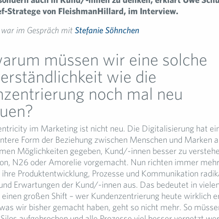
f-Stratege von FleishmanHillard, im Interview.
war im Gespräch mit
Stefanie Söhnchen
arum müssen wir eine solche
erständlichkeit wie die
zentrierung noch mal neu
uen?
ricity im Marketing ist nicht neu. Die Digitalisierung hat ei
entere Form der Beziehung zwischen Menschen und Marken 
men Möglichkeiten gegeben, Kund/-innen besser zu versteh
zon, N26 oder Amorelie vorgemacht. Nun richten immer meh
hre Produktentwicklung, Prozesse und Kommunikation radik
und Erwartungen der Kund/-innen aus. Das bedeutet in viele
inen großen Shift – wer Kundenzentrierung heute wirklich e
, was wir bisher gemacht haben, geht so nicht mehr. So müsse
 Silos aufgebrochen und alle Prozesse viel besser vernetzt we