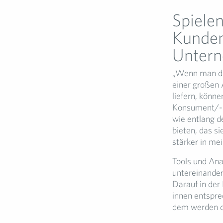
Spiele
Kunden
Untern
„Wenn man das
einer großen 
liefern, könn
Konsument/-i
wie entlang d
bieten, das s
stärker in m
Tools und An
untereinander
Darauf in de
innen entspre
dem werden d