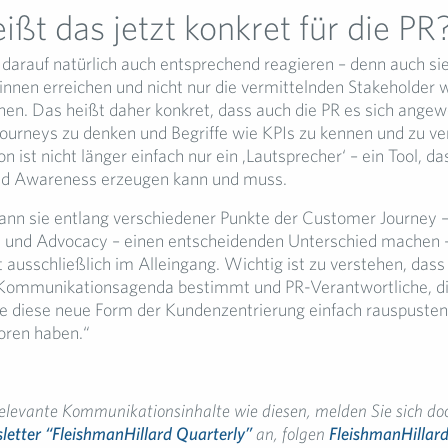
ßt das jetzt konkret für die PR
darauf natürlich auch entsprechend reagieren – denn auch sie 
nen erreichen und nicht nur die vermittelnden Stakeholder 
nnen. Das heißt daher konkret, dass auch die PR es sich ang
ourneys zu denken und Begriffe wie KPIs zu kennen und zu v
ist nicht länger einfach nur ein ‚Lautsprecher‘ – ein Tool, da
nd Awareness erzeugen kann und muss.
ann sie entlang verschiedener Punkte der Customer Journey 
n und Advocacy – einen entscheidenden Unterschied machen 
ht ausschließlich im Alleingang. Wichtig ist zu verstehen, dass
 Kommunikationsagenda bestimmt und PR-Verantwortliche, di
e diese neue Form der Kundenzentrierung einfach rauspusten,
loren haben.“
elevante Kommunikationsinhalte wie diesen, melden Sie sich do
etter “FleishmanHillard Quarterly”
an, folgen
FleishmanHillar