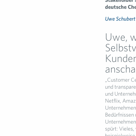
deutsche Che
Uwe Schubert
Uwe, w
Selbstv
Kunden
anscha
„Customer Cent
und transpar
und Unterneh
Netflix, Ama
Unternehmen i
Bedürfnissen 
Unternehmen e
spürt: Vieles
beispielweise