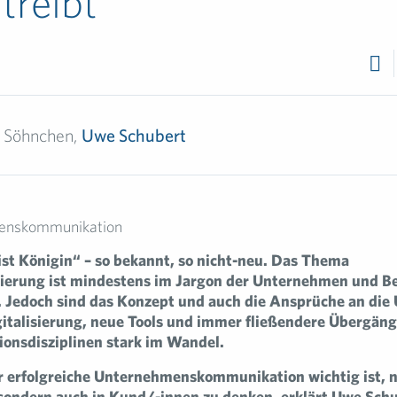
treibt
e Söhnchen,
Uwe Schubert
ist Königin“ – so bekannt, so nicht-neu. Das Thema
erung ist mindestens im Jargon der Unternehmen und B
t. Jedoch sind das Konzept und auch die Ansprüche an di
gitalisierung, neue Tools und immer fließendere Übergäng
nsdisziplinen stark im Wandel.
 erfolgreiche Unternehmenskommunikation wichtig ist, ni
sondern auch in Kund/-innen zu denken, erklärt Uwe Schu