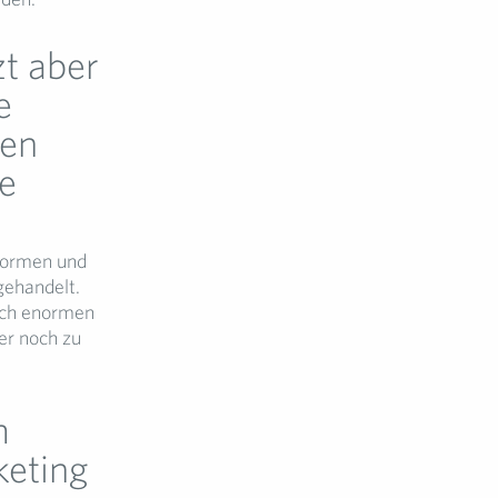
t aber
e
den
ue
tformen und
gehandelt.
och enormen
r noch zu
m
keting