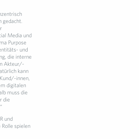
zentrisch
n gedacht.
r
ial Media und
ema Purpose
entitäts- und
g, die interne
en Akteur/-
atürlich kann
 Kund/-innen,
m digitalen
halb muss die
r die
“
PR und
Rolle spielen