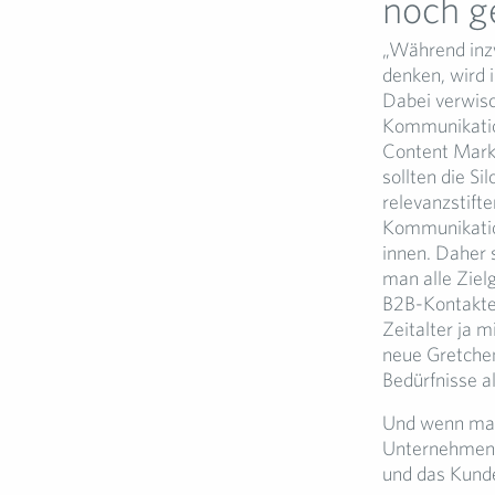
noch g
„Während inz
denken, wird 
Dabei verwisc
Kommunikatio
Content Marke
sollten die Si
relevanzstift
Kommunikation
innen. Daher 
man alle Ziel
B2B-Kontakte 
Zeitalter ja m
neue Gretchen
Bedürfnisse a
Und wenn man 
Unternehmensr
und das Kunde