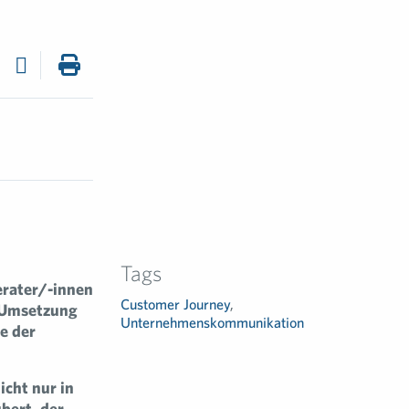
Tags
erater/-innen
Customer Journey
,
e Umsetzung
Unternehmenskommunikation
e der
cht nur in
bert, der