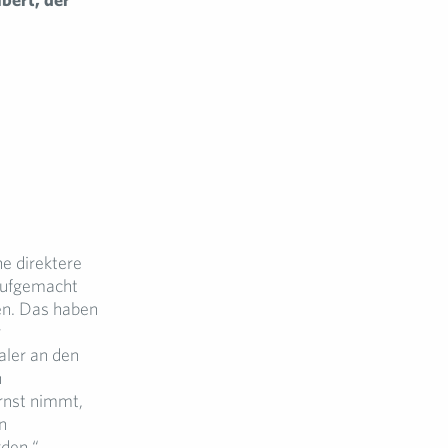
ne direktere
aufgemacht
en. Das haben
r
aler an den
n
rnst nimmt,
n
rden.“