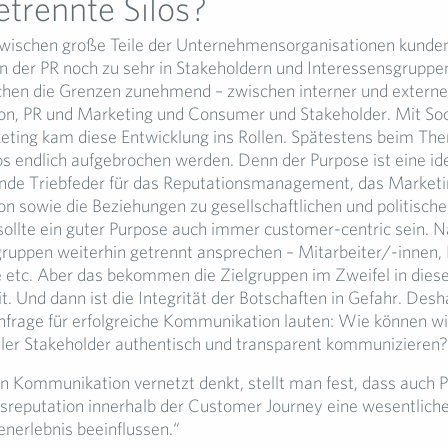
etrennte Silos?
wischen große Teile der Unternehmensorganisationen kunden
in der PR noch zu sehr in Stakeholdern und Interessensgruppe
hen die Grenzen zunehmend – zwischen interner und externe
n, PR und Marketing und Consumer und Stakeholder. Mit Soc
ting kam diese Entwicklung ins Rollen. Spätestens beim Th
los endlich aufgebrochen werden. Denn der Purpose ist eine id
ende Triebfeder für das Reputationsmanagement, das Marketin
 sowie die Beziehungen zu gesellschaftlichen und politisch
sollte ein guter Purpose auch immer customer-centric sein. N
gruppen weiterhin getrennt ansprechen – Mitarbeiter/-innen,
etc. Aber das bekommen die Zielgruppen im Zweifel in diese
it. Und dann ist die Integrität der Botschaften in Gefahr. Des
frage für erfolgreiche Kommunikation lauten: Wie können wi
ller Stakeholder authentisch und transparent kommunizieren?
Kommunikation vernetzt denkt, stellt man fest, dass auch 
eputation innerhalb der Customer Journey eine wesentliche 
nerlebnis beeinflussen.“