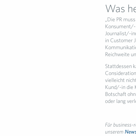
Was hei
„Die PR muss 
Konsument/-in
Journalist/-i
in Customer J
Kommunikation 
Reichweite u
Stattdessen k
Consideratio
vielleicht nic
Kund/-in die
Botschaft ohn
oder lang ver
Für business-r
unserem
Newsl