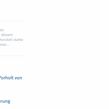
bei
n diesem
twickelt starke
ner...
Vorholt von
erung