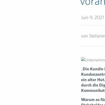
voran
Juni 9, 2021
von
Stefani
„
Die Kundin 
Kundenzentri
ein alter Hu
durch die Di
Kommunikatio
Warum es für
Stakeholder 