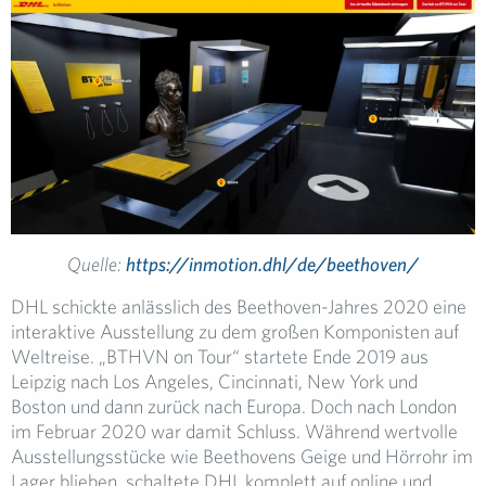
Quelle:
https://inmotion.dhl/de/beethoven/
DHL schickte anlässlich des Beethoven-Jahres 2020 eine
interaktive Ausstellung zu dem großen Komponisten auf
Weltreise. „BTHVN on Tour“ startete Ende 2019 aus
Leipzig nach Los Angeles, Cincinnati, New York und
Boston und dann zurück nach Europa. Doch nach London
im Februar 2020 war damit Schluss. Während wertvolle
Ausstellungsstücke wie Beethovens Geige und Hörrohr im
Lager blieben, schaltete DHL komplett auf online und