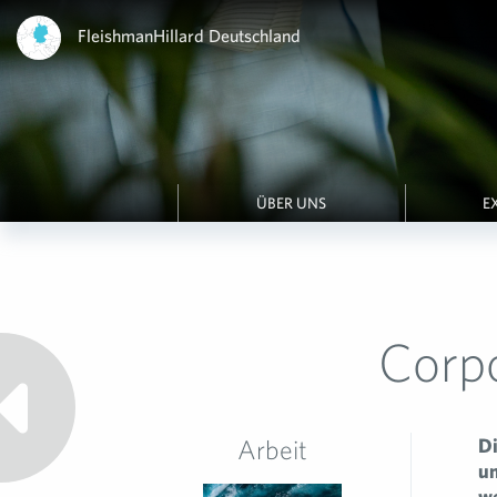
FleishmanHillard Deutschland
ÜBER UNS
E
Corpo
Arbeit
Di
un
we