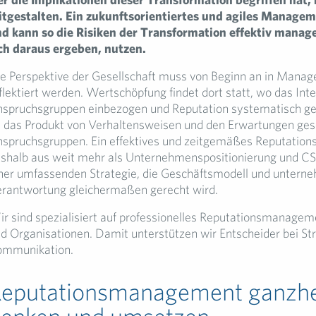
tgestalten. Ein zukunftsorientiertes und agiles Managem
d kann so die Risiken der Transformation effektiv manag
ch daraus ergeben, nutzen.
e Perspektive der Gesellschaft muss von Beginn an in Man
flektiert werden. Wertschöpfung findet dort statt, wo das Int
spruchsgruppen einbezogen und Reputation systematisch ge
t das Produkt von Verhaltensweisen und den Erwartungen gese
spruchsgruppen. Ein effektives und zeitgemäßes Reputati
shalb aus weit mehr als Unternehmenspositionierung und C
ner umfassenden Strategie, die Geschäftsmodell und untern
rantwortung gleichermaßen gerecht wird.
r sind spezialisiert auf professionelles Reputationsmanag
d Organisationen. Damit unterstützen wir Entscheider bei St
ommunikation.
eputationsmanagement ganzhei
enken und umsetzen