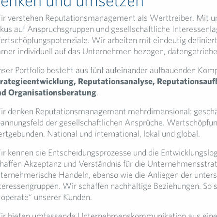
r verstehen Reputationsmanagement als Werttreiber. Mit 
kus auf Anspruchsgruppen und gesellschaftliche Interessenl
rtschöpfungspotenziale. Wir arbeiten mit eindeutig definier
mer individuell auf das Unternehmen bezogen, datengetrieben
ser Portfolio besteht aus fünf aufeinander aufbauenden Kom
rategieentwicklung, Reputationsanalyse, Reputationsauf
nd Organisationsberatung
.
r denken Reputationsmanagement mehrdimensional: geschä
annungsfeld der gesellschaftlichen Ansprüche. Wertschöpfun
rtgebunden. National und international, lokal und global.
r kennen die Entscheidungsprozesse und die Entwicklungslo
haffen Akzeptanz und Verständnis für die Unternehmensstrat
ternehmerische Handeln, ebenso wie die Anliegen der unters
teressengruppen. Wir schaffen nachhaltige Beziehungen. So s
 operate“ unserer Kunden.
r bieten umfassende Unternehmenskommunikation aus einer