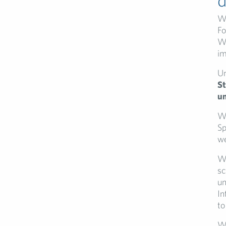
Wi
Fo
We
im
Un
St
u
Wi
Sp
we
Wi
sc
un
In
to
Wi