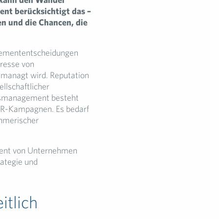
ent berücksichtigt das –
en und die Chancen, die
agemententscheidungen
eresse von
managt wird. Reputation
llschaftlicher
onsmanagement besteht
SR-Kampagnen. Es bedarf
ehmerischer
ement von Unternehmen
rategie und
tlich