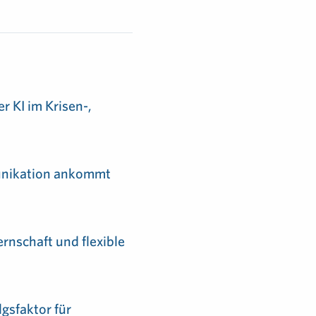
r KI im Krisen-,
munikation ankommt
ernschaft und flexible
lgsfaktor für