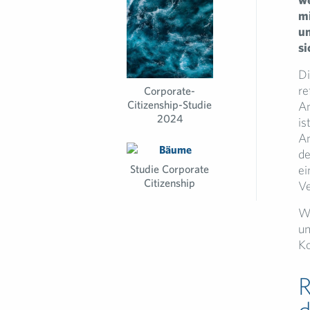
mi
un
si
Di
re
Corporate-
Citizenship-Studie
An
2024
is
An
de
Studie Corporate
ei
Citizenship
Ve
Wi
un
K
R
d