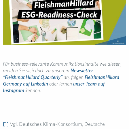
Für business-relevante Kommunikationsinhalte wie diesen,
melden Sie sich doch zu unserem
Newsletter
“FleishmanHillard Quarterly”
an, folgen
FleishmanHillard
Germany auf LinkedIn
oder lernen
unser Team auf
Instagram
kennen.
________________________________________________
[1]
Vgl. Deutsches Klima-Konsortium, Deutsche