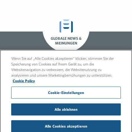
GLOBALE NEWS &
MEINUNGEN
Wenn Sie auf „Alle Cookies akzeptieren“ klicken, stimmen Sie der
Speicherung von Cookies auf Ihrem Gerät zu, um die
Websitenavigation zu verbessern, die Websitenutzung zu
analysieren und unsere Marketingbemühungen zu unterstützen.
Cookie Policy
Cookie-Einstellungen
© 2026 FleishmanHillard
Impressum
Datenschutz
Umwelt- & Energie-Policy
Alle ablehnen
Menschenrechtserklärung
Hinweisgeberschutzgesetz
Newsletter
Alle Cookies akzeptieren