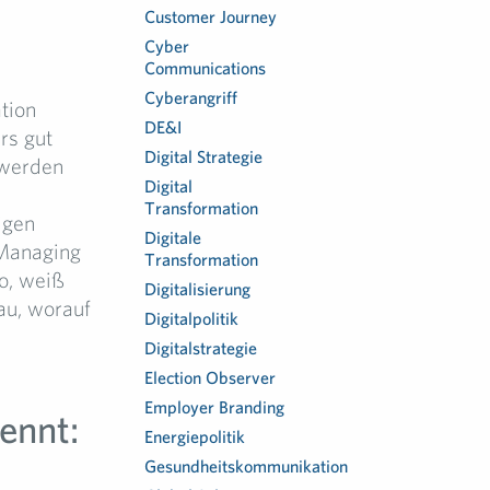
Customer Journey
Cyber
Communications
Cyberangriff
tion
DE&I
rs gut
Digital Strategie
 werden
Digital
Transformation
igen
Digitale
 Managing
Transformation
o, weiß
Digitalisierung
au, worauf
Digitalpolitik
Digitalstrategie
Election Observer
Employer Branding
ennt:
Energiepolitik
Gesundheitskommunikation