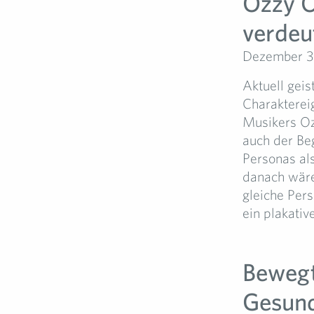
Ozzy O
verdeu
Dezember 3
Aktuell geis
Charakterei
Musikers Oz
auch der Beg
Personas al
danach wäre
gleiche Pers
ein plakativ
Bewegt
Gesund