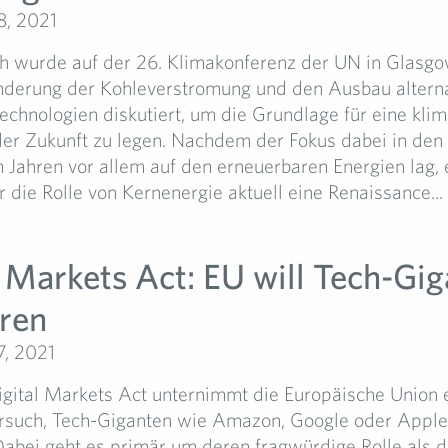
8, 2021
ch wurde auf der 26. Klimakonferenz der UN in Glas
nderung der Kohleverstromung und den Ausbau alterna
chnologien diskutiert, um die Grundlage für eine kli
der Zukunft zu legen. Nachdem der Fokus dabei in den
Jahren vor allem auf den erneuerbaren Energien lag, e
 die Rolle von Kernenergie aktuell eine Renaissance...
l Markets Act: EU will Tech-Gi
eren
, 2021
ital Markets Act unternimmt die Europäische Union 
rsuch, Tech-Giganten wie Amazon, Google oder Apple
Dabei geht es primär um deren fragwürdige Rolle als di