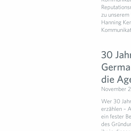
Reputations
zu unserem 
Hanning Kemp
Kommunikati
30 Jah
German
die Age
November 2
Wer 30 Jahr
erzählen – A
ein fester B
des Gründun