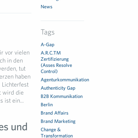
News
Tags
A-Gap
r vor vielen
A.R.C.TM
Zertifizierung
ch in den
(Asses Resolve
erden, tut
Control)
kerzen haben
Agenturkommunikation
Lichterfest
Authenticity Gap
 wird die
B2B Kommunikation
ist ein...
Berlin
Brand Affairs
Brand Marketing
es und
Change &
Transformation