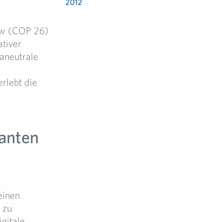
2012
gow (COP 26)
tiver
maneutrale
rlebt die
ganten
einen
 zu
gitale