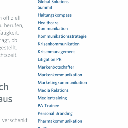
Global Solutions
Summit
Haltungskompass
offiziell
Healthcare
u berufen,
Kommunikation
tigkeit.
Kommunikationsstrategie
agt, ob
Krisenkommunikation
estellt,
Krisenmanagement
htszeit.
Litigation PR
Markenbotschafter
Markenkommunikation
Marketingkommunikation
ch
Media Relations
aus
Medientraining
PA Trainee
Personal Branding
 verschenkt
Pharmakommunikation