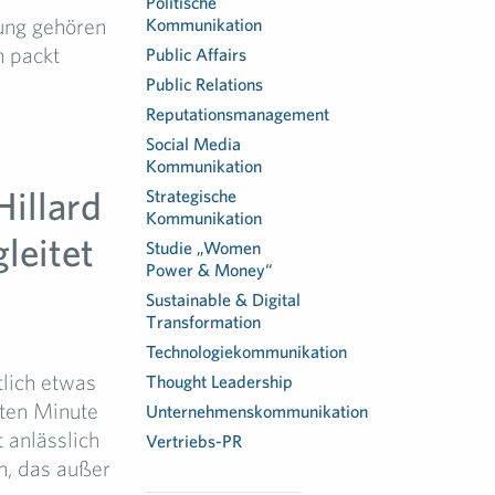
Politische
ung gehören
Kommunikation
m packt
Public Affairs
Public Relations
Reputationsmanagement
Social Media
Kommunikation
Hillard
Strategische
Kommunikation
leitet
Studie „Women
Power & Money“
Sustainable & Digital
Transformation
Technologiekommunikation
lich etwas
Thought Leadership
sten Minute
Unternehmenskommunikation
 anlässlich
Vertriebs-PR
n, das außer