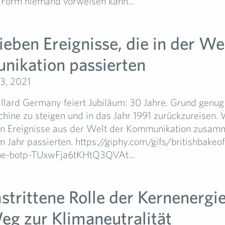
r Form niemand vorweisen kann...
ieben Ereignisse, die in der We
ikation passierten
3, 2021
lard Germany feiert Jubiläum: 30 Jahre. Grund genug 
hine zu steigen und in das Jahr 1991 zurückzureisen.
ben Ereignisse aus der Welt der Kommunikation zusamm
m Jahr passierten. https://giphy.com/gifs/britishbakeo
ne-botp-TUxwFja6tKHtQ3QVAt...
strittene Rolle der Kernenergie
g zur Klimaneutralität