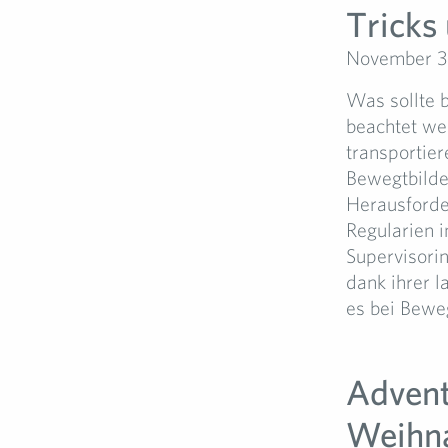
Tricks
November 3
Was sollte 
beachtet wer
transportie
Bewegtbilder
Herausforder
Regularien 
Supervisorin
dank ihrer l
es bei Beweg
Advent,
Weihna