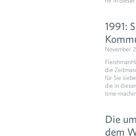
ihr in diese
1991: S
Kommun
November 2
FleishmanHil
die Zeitmasc
für Sie sie
die in diese
time-machi
Die um
dem We